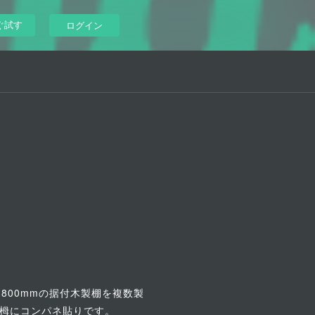
ぐ試す
ログイン
〜1800mmの据付木製棚を複数製
栂にコンパネ貼りです。