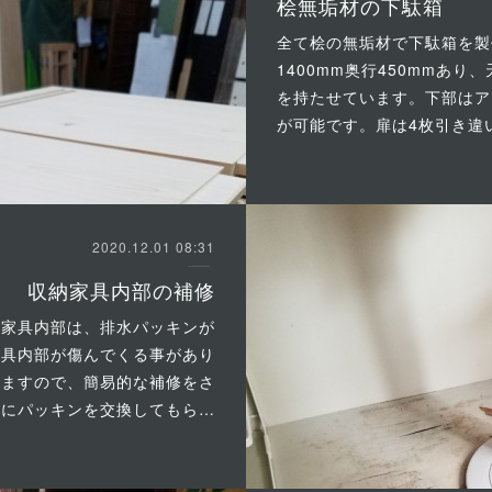
桧無垢材の下駄箱
全て桧の無垢材で下駄箱を製
1400mm奥行450mmあ
を持たせています。下部はア
が可能です。扉は4枚引き違
2020.12.01 08:31
収納家具内部の補修
納家具内部は、排水パッキンが
家具内部が傷んでくる事があり
りますので、簡易的な補修をさ
んにパッキンを交換してもら…