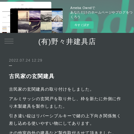
Ameba Owndで
あなただけのホームページやブログをつ
くろう
今すぐ試す
(有)野々井建具店
2022.07.24 12:29
古民家の玄関建具
古民家の玄関建具の取り付けをしました。
アルミサッシの玄関戸を取り外し、枠を新たに外側に作
り木製建具を製作しました。
引き違い錠はリバーシブルキーで鍵の上下向き関係無く
差し込める使いやすい物にしてあります。
その他室内外の建具など製作取付させて頂きました。